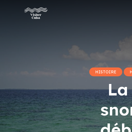
HISTOIRE
La
sno
déb