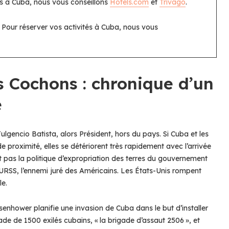
s à Cuba, nous vous conseillons
Hotels.com
et
Trivago
.
s… Pour réserver vos activités à Cuba, nous vous
es Cochons : chronique d’un
é
lgencio Batista, alors Président, hors du pays. Si Cuba et les
e proximité, elles se détériorent très rapidement avec l’arrivée
nt pas la politique d’expropriation des terres du gouvernement
URSS, l’ennemi juré des Américains. Les États-Unis rompent
le.
enhower planifie une invasion de Cuba dans le but d’installer
de de 1500 exilés cubains, « la brigade d’assaut 2506 », et