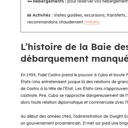
🛏️
Hébergements :
pour réserver vos hébergement
📸
Activités
: Visites guidées, excursions, transfert
recommandons chaudement
Civitatis
.
L’histoire de la Baie d
débarquement manqu
En 1959, Fidel Castro prend le pouvoir à Cuba et boute Fu
États-Unis entretenaient jusque là des relations de grand
de Castro à la tête de l’État. Les États-Unis n’approuve
castriste. Pire, Cuba se rapproche dangereusement de l’
alors toute relation diplomatique et commerciale avec l’î
Au début des années 1960, l’administration de Dwight Eis
un gouvernement proaméricain. Il met sur pied une briga