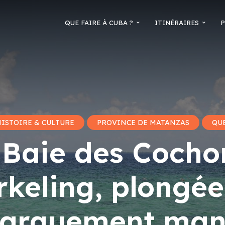
QUE FAIRE À CUBA ?
ITINÉRAIRES
P
HISTOIRE & CULTURE
PROVINCE DE MATANZAS
QUE
 Baie des Cochon
rkeling, plongée
arquement ma