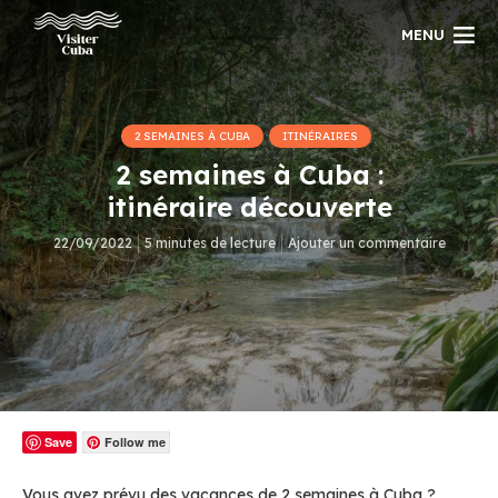
MENU
2 SEMAINES À CUBA
ITINÉRAIRES
2 semaines à Cuba :
itinéraire découverte
22/09/2022
5 minutes de lecture
Ajouter un commentaire
Save
Follow me
Vous avez prévu des vacances de 2 semaines à Cuba ?